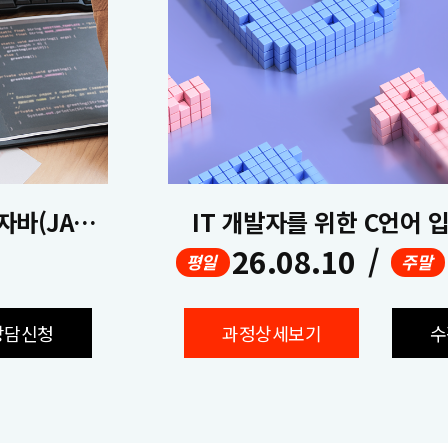
[국비지원] AI 바이브코딩 활용 자바(JAVA) 풀스택 개발(React.js & Springboot)
IT 개발자를 위한 C언어 입
26.08.10
/
평일
주말
상담신청
과정상세보기
수