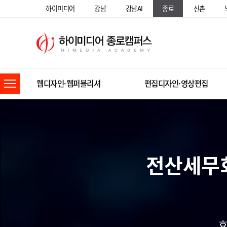
하이미디어
강남
강남AI
종로
신촌
웹디자인·웹퍼블리셔
편집디자인·영상편집
전산세무회