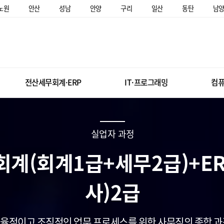
노원
안산
성남
안양
구리
일산
동탄
남
전산세무회계·ERP
IT·프로그래밍
컴퓨
실업자 과정
계(회계1급+세무2급)+ER
사)2급
효율적이고 조직적인 업무 프로세