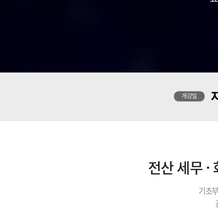
개강일
전산 세무 ·
기초부