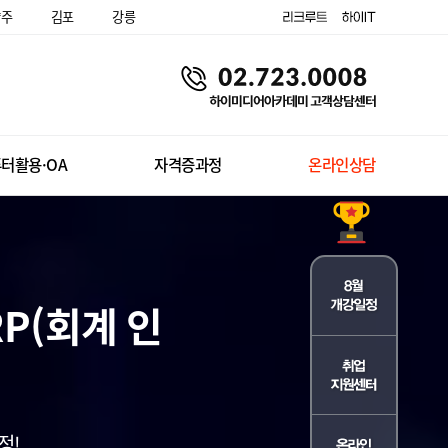
양주
김포
강릉
터활용·OA
자격증과정
온라인상담
P(회계 인
스를 위한 사무직의 종합 과정!