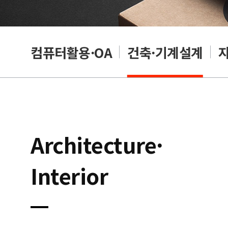
래밍
컴퓨터활용·OA
건축·기계설계
Architecture·
Interior