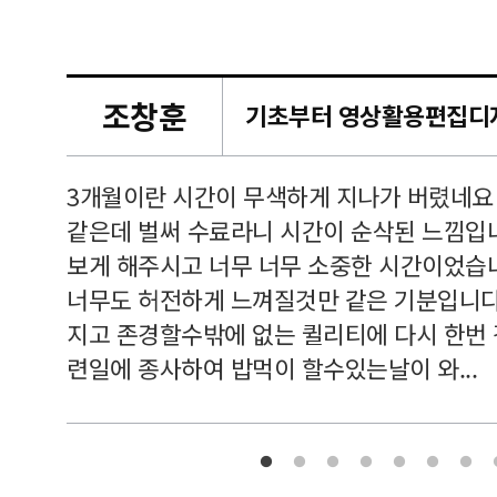
조창훈
캠퍼스
르쳐주셔
3개월이란 시간이 무색하게 지나가 버렸네요
여기 와
같은데 벌써 수료라니 시간이 순삭된 느낌입
보게 해주시고 너무 너무 소중한 시간이었습니
너무도 허전하게 느껴질것만 같은 기분입니다
지고 존경할수밖에 없는 퀼리티에 다시 한번
련일에 종사하여 밥먹이 할수있는날이 와...