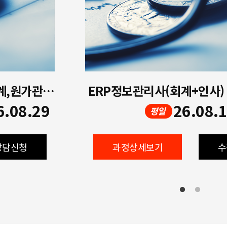
[저녁, 주말]재경관리사(재무회계,원가관리회계,세무회계)과정
ERP정보관리사(회계+인사)
6.08.29
26.08.
평일
상담신청
과정상세보기
수