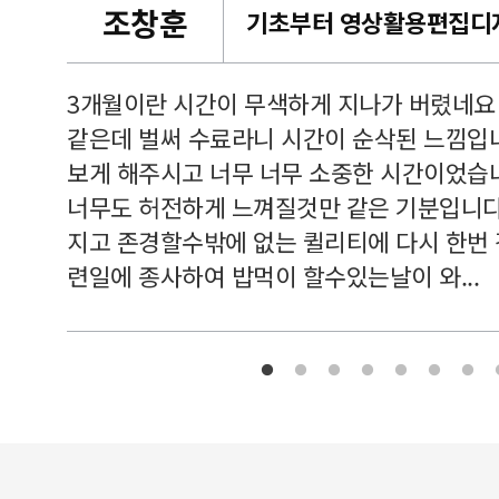
조창훈
캠퍼스
르쳐주셔
3개월이란 시간이 무색하게 지나가 버렸네요
여기 와
같은데 벌써 수료라니 시간이 순삭된 느낌입
보게 해주시고 너무 너무 소중한 시간이었습니
너무도 허전하게 느껴질것만 같은 기분입니다
지고 존경할수밖에 없는 퀼리티에 다시 한번
련일에 종사하여 밥먹이 할수있는날이 와...