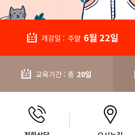
6월 22일
개강일 :
주말
교육기간 : 총
20일