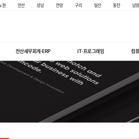
노원
안산
성남
안양
구리
일산
동탄
남
전산세무회계·ERP
IT·프로그래밍
컴퓨