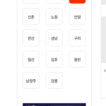
신촌
노원
안양
안산
성남
구리
일산
김포
동탄
남양주
강릉