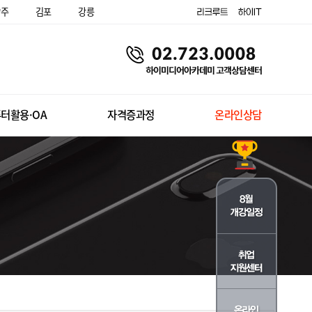
양주
김포
강릉
터활용·OA
자격증과정
온라인상담